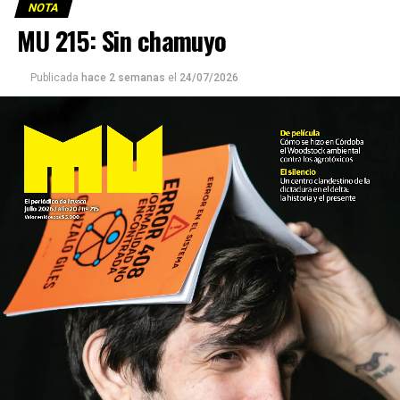
NOTA
MU 215: Sin chamuyo
Publicada
hace 2 semanas
el
24/07/2026