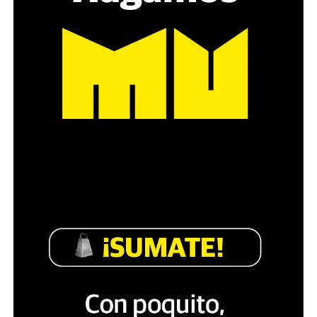
pregunta», comparte Gonzalo, de 41 años.
Década perdida: Marta Montero,
mamá de Lucía Pérez
“Estamos como el día 1”. La frase de la madre de la joven
asesinada en 2016 remite a aquel año: cuando
denunciaron que dos narcofemicidas habían abusado y
asesinado a su hija, hasta hoy, dos juicios después, pues la