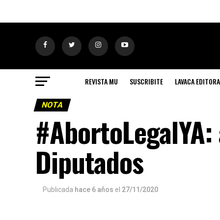
REVISTA MU
SUSCRIBITE
LAVACA EDITORA
NOTA
#AbortoLegalYA: 
Diputados
Publicada
hace 6 años
el
27/11/2020