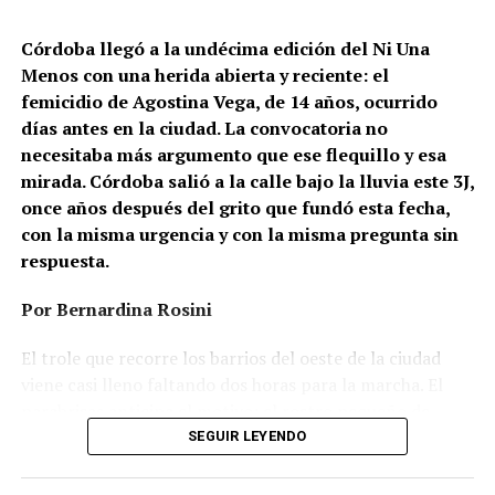
Córdoba llegó a la undécima edición del Ni Una
Menos con una herida abierta y reciente: el
femicidio de Agostina Vega, de 14 años, ocurrido
días antes en la ciudad. La convocatoria no
necesitaba más argumento que ese flequillo y esa
mirada. Córdoba salió a la calle bajo la lluvia este 3J,
once años después del grito que fundó esta fecha,
con la misma urgencia y con la misma pregunta sin
respuesta.
Por Bernardina Rosini
Ganar la vida
: La historia de (no)
El trole que recorre los barrios del oeste de la ciudad
ficción de Sabrina Ortiz
viene casi lleno faltando dos horas para la marcha. El
parabrisas anticipa el motivo: el rostro pequeño de
Agostina Vega, 14 años. Era fácil intuir que será una
SEGUIR LEYENDO
Su hijo Ciro tenía 120 veces más agrotóxicos que lo
marcha que desbordará una ciudad que expresa
“admisible”. Su hija Fiamma, 100 veces más; ella, 58.
Gonzalo Giles, pensador y
hartazgo. Nadie mira los barrios de Córdoba, nadie
Viven en Pergamino, llamada “la capital del veneno”,