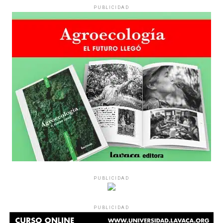
PUBLICIDAD
Hay varios hombres presentes: padres con sus hijas,
grupos de amigos, novios. «Con los pares que no tienen
sensibilidad al tema, la conversación se vuelve muy
estratégica, hay que evitar el choque frontal. Mi método
es a través del interrogante, que puedan encarnar la
pregunta», comparte Gonzalo, de 41 años.
PUBLICIDAD
Década perdida: Marta Montero,
PUBLICIDAD