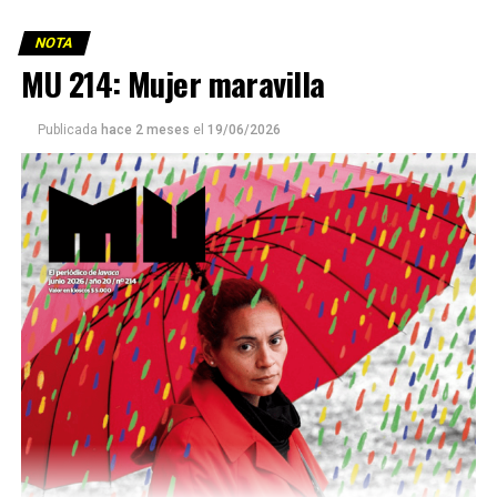
NOTA
MU 214: Mujer maravilla
Publicada
hace 2 meses
el
19/06/2026
Este número 215 de MU ☝️viene con doble tapa, que
podría ser una frase:
Sin chamuyo, a remarla.
Descargar la Mu en PDF