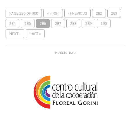
PAGE 286 OF 300
« FIRST
‹ PREVIOUS
282
283
284
285
286
287
288
289
290
NEXT ›
LAST »
PUBLICIDAD