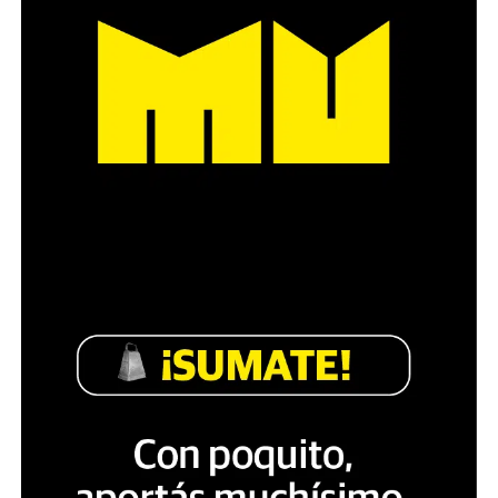
Década perdida: Marta Montero,
mamá de Lucía Pérez
“Estamos como el día 1”. La frase de la madre de la joven
asesinada en 2016 remite a aquel año: cuando
denunciaron que dos narcofemicidas habían abusado y
asesinado a su hija, hasta hoy, dos juicios después, pues la
impunidad sigue consagrada. De motivar el Primer Paro