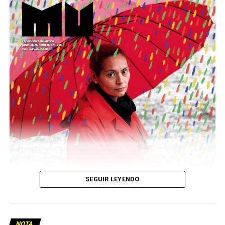
Este número 215 de MU ☝️viene con doble tapa, que
podría ser una frase:
Sin chamuyo, a remarla.
Descargar la Mu en PDF
SEGUIR LEYENDO
NOTA