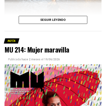
SEGUIR LEYENDO
NOTA
MU 214: Mujer maravilla
Publicada
hace 2 meses
el
19/06/2026
Este número 215 de MU ☝️viene con doble tapa, que
podría ser una frase:
Sin chamuyo, a remarla.