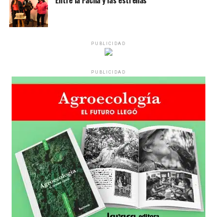
Desde una mesa que intenta protegerse del agua se
reparten lienzos con los ojos serigrafiados de Agostina.
Los ojos y su flequillo de nena.
PUBLICIDAD
Varones
PUBLICIDAD
Hay varios hombres presentes: padres con sus hijas,
grupos de amigos, novios. «Con los pares que no tienen
sensibilidad al tema, la conversación se vuelve muy
estratégica, hay que evitar el choque frontal. Mi método
es a través del interrogante, que puedan encarnar la
pregunta», comparte Gonzalo, de 41 años.