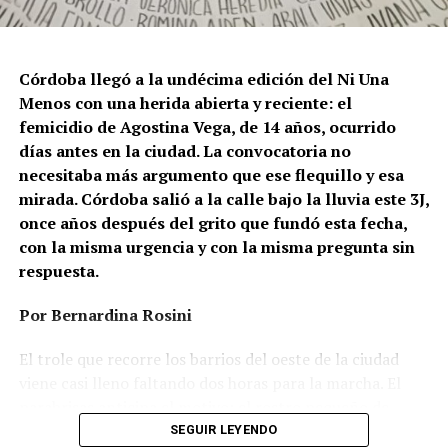
Córdoba llegó a la undécima edición del Ni Una
Menos con una herida abierta y reciente: el
femicidio de Agostina Vega, de 14 años, ocurrido
días antes en la ciudad. La convocatoria no
necesitaba más argumento que ese flequillo y esa
mirada. Córdoba salió a la calle bajo la lluvia este 3J,
once años después del grito que fundó esta fecha,
con la misma urgencia y con la misma pregunta sin
respuesta.
Por Bernardina Rosini
Ganar la vida
: La historia de (no)
El trole que recorre los barrios del oeste de la ciudad
ficción de Sabrina Ortiz
viene casi lleno faltando dos horas para la marcha. El
parabrisas anticipa el motivo: el rostro pequeño de
Agostina Vega, 14 años. Era fácil intuir que será una
SEGUIR LEYENDO
Su hijo Ciro tenía 120 veces más agrotóxicos que lo