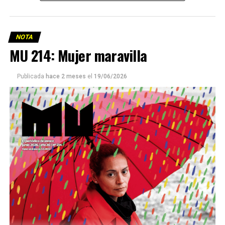
NOTA
MU 214: Mujer maravilla
Publicada
hace 2 meses
el
19/06/2026
Este número 215 de MU ☝️viene con doble tapa, que
podría ser una frase:
Sin chamuyo, a remarla.
Descargar la Mu en PDF