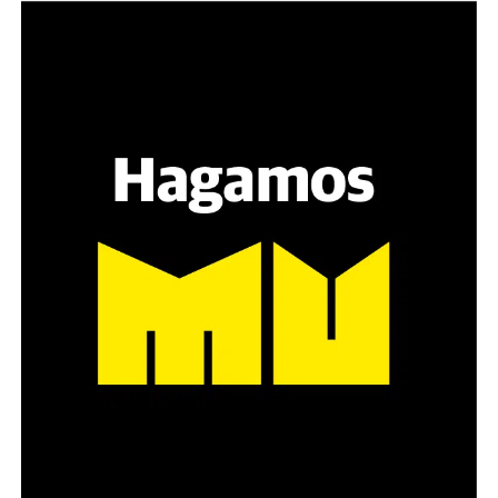
Varones
Hay varios hombres presentes: padres con sus hijas,
grupos de amigos, novios. «Con los pares que no tienen
sensibilidad al tema, la conversación se vuelve muy
estratégica, hay que evitar el choque frontal. Mi método
es a través del interrogante, que puedan encarnar la
pregunta», comparte Gonzalo, de 41 años.