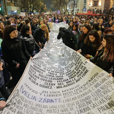
provee biodiversidad, y a una soberanía que se pierde río
abajo. Viaje en barco de MU desde el bajo delta
Descargar la Mu en PDF
bonaerense, para conocer y escuchar a isleños,
productores, docentes, ambientalistas y vecinos que
resisten otra avanzada sobre un territorio en disputa.
Por Francisco Pandolfi