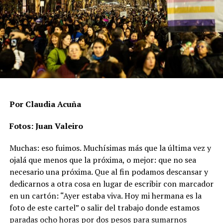
Más de un tercio de los casos corresponde a ataques
contra el derecho a la vida, que incluyen asesinatos,
suicidios o muertes vinculadas a condiciones
estructurales, mientras que casi dos tercios son
agresiones físicas que no terminaron en muerte. Rachid
aclara que hay un subregistro, “porque hay casos donde
no se desarrolla ninguna línea de investigación
relacionada a la posibilidad de un crimen de odio”.
Por Claudia Acuña
En ese punto aparece uno de los datos más significativos
Fotos: Juan Valeiro
del período: las agresiones físicas se duplicaron en un
Muchas: eso fuimos. Muchísimas más que la última vez y
año y pasaron de 73 a 147 casos, un incremento del
ojalá que menos que la próxima, o mejor: que no sea
101,4%.
necesario una próxima. Que al fin podamos descansar y
Las muertes vinculadas a crímenes de odio se mantienen
dedicarnos a otra cosa en lugar de escribir con marcador
altas y con un patrón sostenido. En 2024 se registraron
en un cartón: “Ayer estaba viva. Hoy mi hermana es la
67 casos (17 asesinatos, 44 muertes por violencia
foto de este cartel” o salir del trabajo donde estamos
estructural y 6 suicidios), mientras que en 2025 la cifra
paradas ocho horas por dos pesos para sumarnos