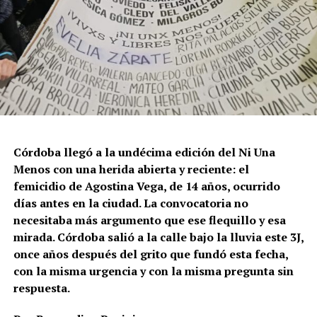
Para María Rachid, titular del Instituto contra la
Discriminación de la Ciudad de Buenos Aires e
integrante de la Federación Argentina LGBT+
(FALGBT), el drástico aumento de estos crímenes en
Argentina no puede separarse de los discursos de odio
que provienen del gobierno nacional. “Tanto el
presidente como funcionarios y allegados se expresan
de manera violenta y discriminatoria hacia la comunidad
Córdoba llegó a la undécima edición del Ni Una
LGBT en general y, principalmente, hacia la comunidad
Menos con una herida abierta y reciente: el
trans”, describe Rachid. “Y eso –agrega– genera mayor
femicidio de Agostina Vega, de 14 años, ocurrido
violencia y discriminación en la vida cotidiana. Esos
días antes en la ciudad. La convocatoria no
discursos terminan legitimando, avalando y fomentando
necesitaba más argumento que ese flequillo y esa
la violencia hacia nuestra comunidad”.
mirada. Córdoba salió a la calle bajo la lluvia este 3J,
once años después del grito que fundó esta fecha,
Esa realidad se percibe en lo cotidiano. Ayito Cabrera,
con la misma urgencia y con la misma pregunta sin
director y fundador de la organización Espacio
respuesta.
Tolomocho –que nuclea a personas trans con
discapacidad–, advierte que el aumento no se limita a los