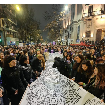
Ninguno de estos hechos violentos de 2025 fue
excepcional. El año pasado se registraron 227 crímenes
de odio contra personas lesbianas, gays, bisexuales,
trans (travestis, transexuales y transgéneros) y otras
identidades disidentes. Según el informe anual del
Observatorio Nacional de Crímenes de Odio LGBT+, fue
el año más violento desde la creación de este organismo,
con un crecimiento de más del 60% respecto de 2024,
cuando se habían registrado 140 casos. Se trata, dice el
relevamiento, de un aumento “abrupto, excepcional y
cualitativamente distinto a la progresión observada en
los años anteriores”.
La violencia por odio hacia el colectivo LGBT+ se
intensificó en un contexto de desmantelamiento de
políticas públicas, vaciamiento de organismos de
protección, paralización de la agenda legislativa en
materia de derechos y consolidación de discursos
fascistas que estigmatizan a la diversidad.