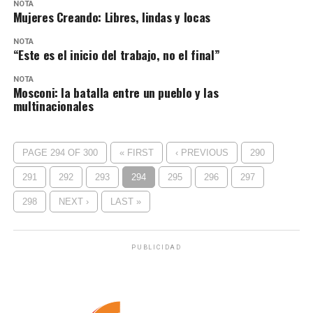
NOTA
Mujeres Creando: Libres, lindas y locas
NOTA
“Este es el inicio del trabajo, no el final”
NOTA
Mosconi: la batalla entre un pueblo y las
multinacionales
PAGE 294 OF 300
« FIRST
‹ PREVIOUS
290
291
292
293
294
295
296
297
298
NEXT ›
LAST »
PUBLICIDAD