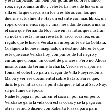
y está salpicado también por gotas de colores blanco,
rojo, negro, amararillo y celeste. La mesa de luz es una
silla en la que descansan los tres libros con los que
duerme actualmente. Hay un estante con más libros, un
ropero con menos ropa y una mesa donde cose, a mano
el saco que Fernando Noy luce en las fotos que ilustran
su nota en esta misma revista. El saco, rosa feo, es un
regalo que le hizo a Veroka un integrante de La Colifata.
Cualquiera hubiese imaginado un destino diferente que
este que cose Veroka hoy, con puños de tul negro y
cintas que dibujan un corset de princesa. Pero no. Ahora
mismo, cuando termine la charla, Veroka se dispone a
tomar el colectivo para navegar de Villa Pueyrredón al
Malba y ver ese documental sobre Batato Barea que,
dirá, le permitirá dar la puntada que le falta al Saco Noy:
su perfume de época.
Nadie le paga ni por zurcir el saco ni por su empeño.
Veroka se gana la vida con estas cosas y se la paga con
otras: estudió diseño con Roberto Piazza para parir