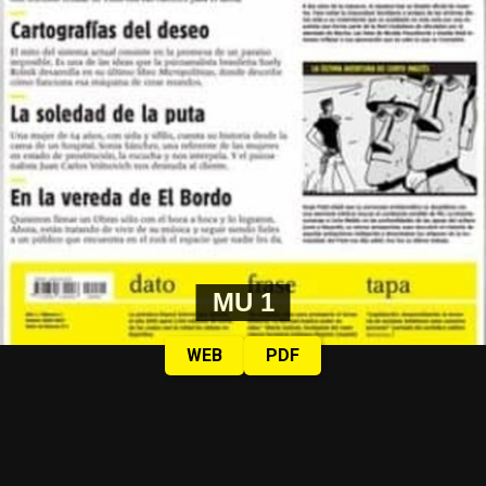
MU 1
WEB
PDF