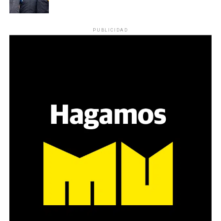
reparten lienzos con los ojos serigrafiados de Agostina.
Los ojos y su flequillo de nena.
PUBLICIDAD
Varones
Hay varios hombres presentes: padres con sus hijas,
grupos de amigos, novios. «Con los pares que no tienen
sensibilidad al tema, la conversación se vuelve muy
estratégica, hay que evitar el choque frontal. Mi método
es a través del interrogante, que puedan encarnar la
pregunta», comparte Gonzalo, de 41 años.