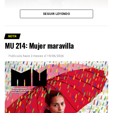
SEGUIR LEYENDO
NOTA
MU 214: Mujer maravilla
Publicada
hace 2 meses
el
19/06/2026
Este número 215 de MU ☝️viene con doble tapa, que
podría ser una frase:
Sin chamuyo, a remarla.
Descargar la Mu en PDF