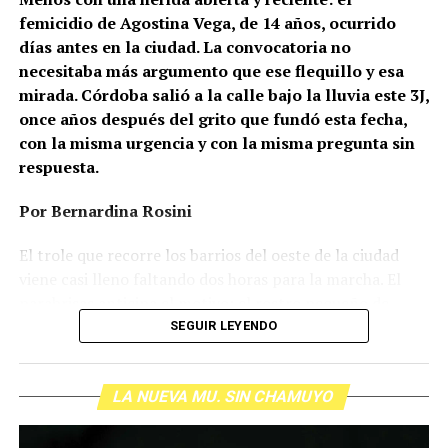
femicidio de Agostina Vega, de 14 años, ocurrido
días antes en la ciudad. La convocatoria no
necesitaba más argumento que ese flequillo y esa
mirada. Córdoba salió a la calle bajo la lluvia este 3J,
once años después del grito que fundó esta fecha,
con la misma urgencia y con la misma pregunta sin
respuesta.
Por Bernardina Rosini
Ganar la vida
: La historia de (no)
El trole que recorre los barrios del oeste de la ciudad
ficción de Sabrina Ortiz
viene casi lleno faltando dos horas para la marcha. El
parabrisas anticipa el motivo: el rostro pequeño de
Agostina Vega, 14 años. Era fácil intuir que será una
SEGUIR LEYENDO
Su hijo Ciro tenía 120 veces más agrotóxicos que lo
marcha que desbordará una ciudad que expresa
“admisible”. Su hija Fiamma, 100 veces más; ella, 58.
Gonzalo Giles, pensador y
hartazgo. Nadie mira los barrios de Córdoba, nadie
Viven en Pergamino, llamada “la capital del veneno”,
comunicador «disca»: Error en el
LA NUEVA MU. SIN CHAMUYO
atiende a su gente. Los que ocupan los sillones más
donde se encontraron pesticidas hasta en el agua de red.
mullidos de las oficinas del poder local sobrevuelan las
Bajo amenazas de muerte Sabrina inició una denuncia
sistema
veredas estalladas, no las caminan. Los cordobeses