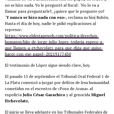
no se hizo nada. Yo le pregunté al fiscal: ´No lo va a
llamar para preguntarle?, ¿quiere que le pregunte yo?
´
Y nunca se hizo nada con eso
«, reclama su hioj Rubén.
Hasta el día de hoy, nadie le pidió explicaciones al
represor:
https://www.eldestapeweb.com/politica/derechos-
humanos/hijo-de-jorge-julio-lopez-todavia-espero-a-
que-llamen-a-etchecolatz-para-que-diga-que-quiso-
hacer-con-ese-papel–20219177430
El testimonio de López sigue siendo clave, hoy.
El pasado 13 de septiembre el Tribunal Oral Federal 1 de
La Plata comenzó a juzgar por delitos de lesa humanidad
cometidos en el excentro de «Pozo de Arana» al
expolicía
Julio César Garachico
y al genocida
Miguel
Etchecolatz
,
El juicio se lleva adelante en los Tribunales Federales de