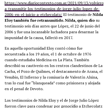
https://www.diariocontexto.com.ar/2021/09/13/volvieron-
a-transmitir-los-testimonios-de-jorge-julio-lopez-de-
2006-en-el-juicio-a-etchecolatz/
El testimonio de
Nilda
Eloy también fue retransmitido. Nilda, quien dio
su
testimonio seis días antes que López, el 22 de junio del
2006 y fue una incansable luchadora para desarmar la
impunidad de la causa, falleció en 2017.
En aquella oportunidad Eloy contó cómo fue
secuestrada a los 19 años, el 1 de octubre de 1976
cuando estudiaba Medicina en La Plata. También
describió su cautiverio en los centros clandestinos de La
Cacha, el Pozo de Quilmes, el destacamento de Arana, el
Vesubio, El Infierno y la comisaría de Valentín Alsina,
tras lo cual fue “blanqueada” como prisionera y alojada
en el penal de Devoto.
Los testimonios de Nilda Eloy y el de Jorge Julio López
fueron clave para condenar por genocidio a Etchecolatz