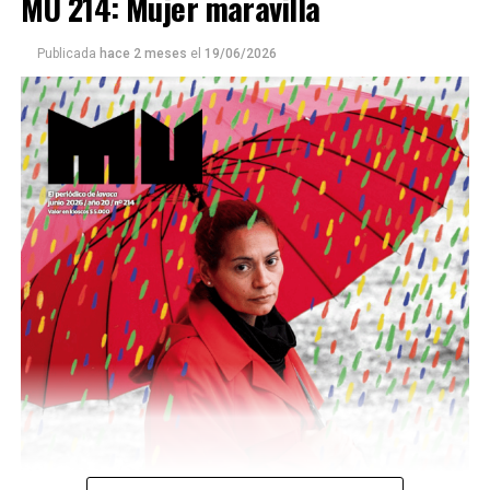
MU 214: Mujer maravilla
Publicada
hace 2 meses
el
19/06/2026
Este número 215 de MU ☝️viene con doble tapa, que
podría ser una frase:
Sin chamuyo, a remarla.
Descargar la Mu en PDF