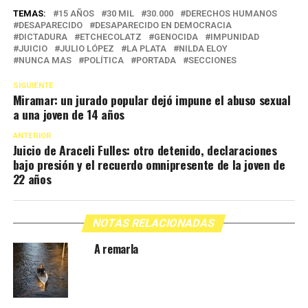
TEMAS:
15 AÑOS
30 MIL
30.000
DERECHOS HUMANOS
DESAPARECIDO
DESAPARECIDO EN DEMOCRACIA
DICTADURA
ETCHECOLATZ
GENOCIDA
IMPUNIDAD
JUICIO
JULIO LÓPEZ
LA PLATA
NILDA ELOY
NUNCA MAS
POLÍTICA
PORTADA
SECCIONES
SIGUIENTE
Miramar: un jurado popular dejó impune el abuso sexual
a una joven de 14 años
ANTERIOR
Juicio de Araceli Fulles: otro detenido, declaraciones
bajo presión y el recuerdo omnipresente de la joven de
22 años
NOTAS RELACIONADAS
A remarla