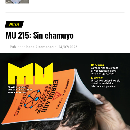
NOTA
MU 215: Sin chamuyo
Publicada
hace 2 semanas
el
24/07/2026