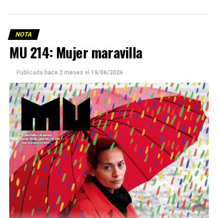
NOTA
MU 214: Mujer maravilla
Publicada
hace 2 meses
el
19/06/2026
Este número 215 de MU ☝️viene con doble tapa, que
podría ser una frase:
Sin chamuyo, a remarla.
Descargar la Mu en PDF