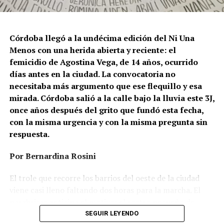
Córdoba llegó a la undécima edición del Ni Una
Menos con una herida abierta y reciente: el
femicidio de Agostina Vega, de 14 años, ocurrido
días antes en la ciudad. La convocatoria no
necesitaba más argumento que ese flequillo y esa
mirada. Córdoba salió a la calle bajo la lluvia este 3J,
once años después del grito que fundó esta fecha,
con la misma urgencia y con la misma pregunta sin
respuesta.
Por Bernardina Rosini
Ganar la vida
: La historia de (no)
El trole que recorre los barrios del oeste de la ciudad
ficción de Sabrina Ortiz
viene casi lleno faltando dos horas para la marcha. El
parabrisas anticipa el motivo: el rostro pequeño de
Agostina Vega, 14 años. Era fácil intuir que será una
SEGUIR LEYENDO
Su hijo Ciro tenía 120 veces más agrotóxicos que lo