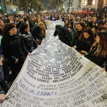
provee biodiversidad, y a una soberanía que se pierde río
abajo. Viaje en barco de MU desde el bajo delta
Descargar la Mu en PDF
bonaerense, para conocer y escuchar a isleños,
productores, docentes, ambientalistas y vecinos que
resisten otra avanzada sobre un territorio en disputa.
Por Francisco Pandolfi