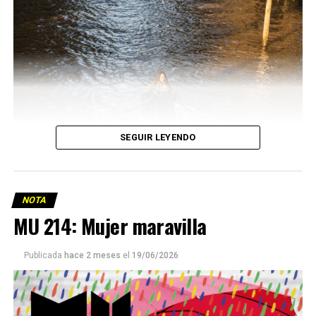
SEGUIR LEYENDO
NOTA
MU 214: Mujer maravilla
Publicada
hace 2 meses
el
19/06/2026
Este número 215 de MU ☝️viene con doble tapa, que