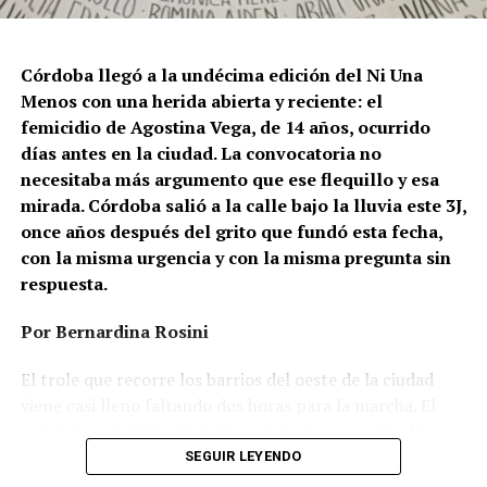
que provienen del gobierno nacional. “Tanto el
presidente como funcionarios y allegados se expresan
de manera violenta y discriminatoria hacia la comunidad
Córdoba llegó a la undécima edición del Ni Una
LGBT en general y, principalmente, hacia la comunidad
Menos con una herida abierta y reciente: el
trans”, describe Rachid. “Y eso –agrega– genera mayor
femicidio de Agostina Vega, de 14 años, ocurrido
violencia y discriminación en la vida cotidiana. Esos
días antes en la ciudad. La convocatoria no
discursos terminan legitimando, avalando y fomentando
necesitaba más argumento que ese flequillo y esa
la violencia hacia nuestra comunidad”.
mirada. Córdoba salió a la calle bajo la lluvia este 3J,
once años después del grito que fundó esta fecha,
Esa realidad se percibe en lo cotidiano. Ayito Cabrera,
con la misma urgencia y con la misma pregunta sin
director y fundador de la organización Espacio
respuesta.
Tolomocho –que nuclea a personas trans con
discapacidad–, advierte que el aumento no se limita a los
Por Bernardina Rosini
casos visibles, sino que se expresa en formas más
silenciosas y estructurales de violencia, atravesadas por
El trole que recorre los barrios del oeste de la ciudad
la precarización económica y el desfinanciamiento.
viene casi lleno faltando dos horas para la marcha. El
parabrisas anticipa el motivo: el rostro pequeño de
“Los pedidos de ‘apañe’ de personas trans se
Agostina Vega, 14 años. Era fácil intuir que será una
SEGUIR LEYENDO
multiplicaron considerablemente”, resume. Ese
marcha que desbordará una ciudad que expresa