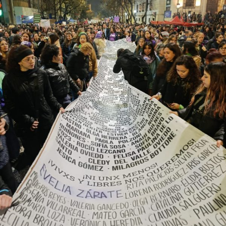
el año más violento desde la creación de este organismo,
con un crecimiento de más del 60% respecto de 2024,
cuando se habían registrado 140 casos. Se trata, dice el
relevamiento, de un aumento “abrupto, excepcional y
cualitativamente distinto a la progresión observada en
los años anteriores”.
La violencia por odio hacia el colectivo LGBT+ se
intensificó en un contexto de desmantelamiento de
políticas públicas, vaciamiento de organismos de
protección, paralización de la agenda legislativa en
materia de derechos y consolidación de discursos
fascistas que estigmatizan a la diversidad.
Para María Rachid, titular del Instituto contra la
Discriminación de la Ciudad de Buenos Aires e
integrante de la Federación Argentina LGBT+
(FALGBT), el drástico aumento de estos crímenes en
Argentina no puede separarse de los discursos de odio