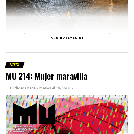
SEGUIR LEYENDO
NOTA
MU 214: Mujer maravilla
Publicada
hace 2 meses
el
19/06/2026
Este número 215 de MU ☝️viene con doble tapa, que
podría ser una frase:
Sin chamuyo, a remarla.