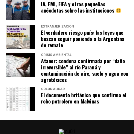
una comunidad, siguió por decenas de escuelas y tiene
Todos debajo de la lluvia.
IA, FMI, FIFA y otras pequeñas
contagios en defensa del ambiente y la vida desde
anécdotas sobre las instituciones
Dónde está Delicia
España hasta el Amazonas.
EXTRANJERIZACIÓN
Por María del Carmen Varela
Se grita al cielo preguntando dónde está Delicia Mamaní
El verdadero riesgo país: las leyes que
Mamaní, la joven de 25 años desaparecida desde
buscan seguir poniendo a la Argentina
de remate
noviembre pasado, cuando salió de su hogar en el paraje
rural Punta de Agua, Malagueño, con destino a la
CRISIS AMBIENTAL
Escuela Normal Superior Dr. Alejandro Carbó en el
Atanor: condena confirmada por “daño
centro de Córdoba, donde cursaba el segundo año del
irreversible” al río Paraná y
El modelo Redondo: El Indio Solari y
contaminación de aire, suelo y agua con
profesorado de Educación Primaria.
También en este
agrotóxicos
caso los primeros obstáculos surgieron en las
la autogestión
propias dependencias estatales. La mamá de Delicia
COLONIALIDAD
El documento británico que confirma el
intentó hacer la denuncia en medio de una profunda
¿Qué explica que una banda que rechazó las reglas de la
robo petrolero en Malvinas
barrera lingüística -el aymara es su lengua materna-
industria se haya convertido uno de los fenómenos
y ninguna Unidad Judicial de la zona la recibió
culturales más masivos de la Argentina? Desde la
durante los primeros días clave.
Ante la desidia, fue la
producción de sus discos hasta la organización de sus
comunidad educativa del Carbó la que asumió un rol
recitales, desde el vínculo con su público hasta la
activo: organizó movilizaciones, consiguió el patrocinio