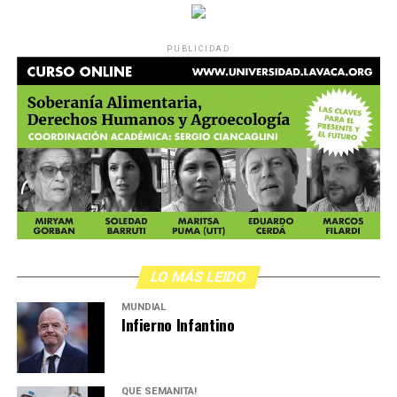
en la provincia de Agostina
PUBLICIDAD
La undécima edición del Ni Una Menos llegó a Córdoba
con una herida abierta y reciente: el femicidio de
Agostina Vega, de 14 años, ocurrido días antes en la
ciudad. La convocatoria no necesitaba más argumento
que ese flequillo y esa mirada. La gente salió a la calle
El «Woodstock ambiental» contra
bajo la lluvia once años después del grito que fundó esta
fecha, con la misma urgencia y con la misma pregunta
La familia encabezando la marcha en Córdob
a.
Fotos: Nany Palazzini
los agrotóxicos: De película
/lavaca.org
sin respuesta. Cómo se busca justicia.
Alarmados por los pesticidas y sus efectos de
La marcha se detiene frente a grandes mosaicos
Por Bernardina Rosini
contaminación ambiental y humana, estudiantes y un
fotográficos que vuelven a traer los ojos de Agostina. Su
LO MÁS LEIDO
maestro de una escuela pública cordobesa empezaron a
mirada se despliega ocupando todo el ancho de la calle.
MUNDIAL
componer canciones. Convocaron tímidamente a
Todos quedan detrás de ella. Ya no existe la división
Infierno Infantino
artistas, y se sumaron más de 300. Ya hicieron tres
entre quienes la conocían -y hablaban de su risa y sus
discos y un recital en el campo.
Una canción para mi
anhelos- y quienes aventuraban, con violencia,
tierra
es el film que relata esa aventura que empezó en
sentencias sobre su sexualidad. Todos detrás de sus ojos.
QUÉ SEMANITA!