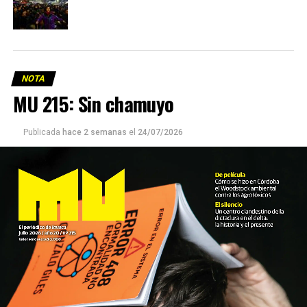
NOTA
MU 215: Sin chamuyo
Publicada
hace 2 semanas
el
24/07/2026