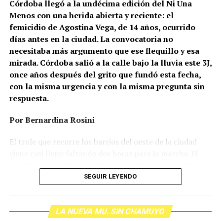
Córdoba llegó a la undécima edición del Ni Una
Menos con una herida abierta y reciente: el
femicidio de Agostina Vega, de 14 años, ocurrido
días antes en la ciudad. La convocatoria no
necesitaba más argumento que ese flequillo y esa
mirada. Córdoba salió a la calle bajo la lluvia este 3J,
once años después del grito que fundó esta fecha,
con la misma urgencia y con la misma pregunta sin
respuesta.
Por Bernardina Rosini
Ganar la vida
: La historia de (no)
El trole que recorre los barrios del oeste de la ciudad
ficción de Sabrina Ortiz
viene casi lleno faltando dos horas para la marcha. El
parabrisas anticipa el motivo: el rostro pequeño de
Agostina Vega, 14 años. Era fácil intuir que será una
SEGUIR LEYENDO
Su hijo Ciro tenía 120 veces más agrotóxicos que lo
marcha que desbordará una ciudad que expresa
“admisible”. Su hija Fiamma, 100 veces más; ella, 58.
Gonzalo Giles, pensador y
hartazgo. Nadie mira los barrios de Córdoba, nadie
Viven en Pergamino, llamada “la capital del veneno”,
comunicador «disca»: Error en el
LA NUEVA MU. SIN CHAMUYO
atiende a su gente. Los que ocupan los sillones más
donde se encontraron pesticidas hasta en el agua de red.