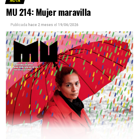
NOTA
MU 214: Mujer maravilla
Publicada
hace 2 meses
el
19/06/2026
Este número 215 de MU ☝️viene con doble tapa, que
podría ser una frase:
Sin chamuyo, a remarla.
Descargar la Mu en PDF