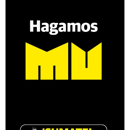
grupos de amigos, novios. «Con los pares que no tienen
sensibilidad al tema, la conversación se vuelve muy
estratégica, hay que evitar el choque frontal. Mi método
es a través del interrogante, que puedan encarnar la
pregunta», comparte Gonzalo, de 41 años.
Década perdida: Marta Montero,
mamá de Lucía Pérez