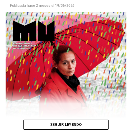
Publicada
hace 2 meses
el
19/06/2026
Este número 215 de MU ☝️viene con doble tapa, que
podría ser una frase:
Sin chamuyo, a remarla.
Descargar la Mu en PDF
SEGUIR LEYENDO