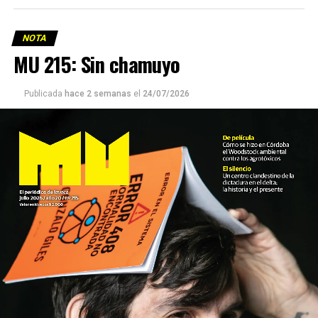
NOTA
MU 215: Sin chamuyo
Publicada
hace 2 semanas
el
24/07/2026