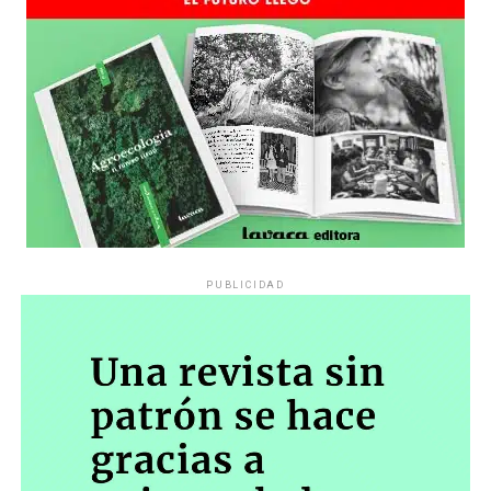
estratégica, hay que evitar el choque frontal. Mi método
es a través del interrogante, que puedan encarnar la
pregunta», comparte Gonzalo, de 41 años.
PUBLICIDAD
Década perdida: Marta Montero,
mamá de Lucía Pérez
“Estamos como el día 1”. La frase de la madre de la joven
asesinada en 2016 remite a aquel año: cuando
denunciaron que dos narcofemicidas habían abusado y