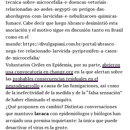
tecnica-sobre-microcefalia-e-doencas-vetoriais-
relacionadas-ao-aedes-aegypti-os-perigos-das-
abordagens-com-larvicidas-e-nebulizacoes-quimicas-
fumace. Cabe decir que luego Abrasco desimintió esta
asociación y el motivo sigue en discusión tanto en Brasil
como en el
mundo: https://divulgapiaui.com.br/portal/abrasco-
nega-ter-relacionado-larvicida-pyriproxifen-a-casos-
de-microcefalia/
Voluntarios Civiles en Epidemia, por su parte,
abrieron
una convocatoria en change.org
en la que alertan sobre
las
probables consecuencias residuales en el
neurodesarrollo
a causa de las fumigaciones, así como
de la inefectividad de la medida y de la “falsa sensación”
de haber eliminado el mosquito.
¿Qué proponen en cambio? Distintas conversaciones
que mantuvo
lavaca
con epidemiólogos y biólogos han
arrojado una premisa inquietante: la única que puede
desactivar el virus es la gente.