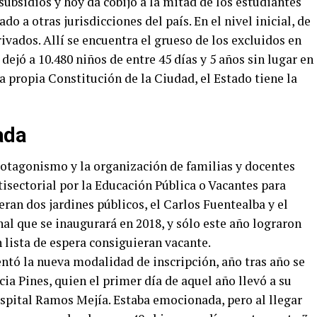
subsidios y hoy da cobijo a la mitad de los estudiantes
o a otras jurisdicciones del país. En el nivel inicial, de
rivados. Allí se encuentra el grueso de los excluidos en
 dejó a 10.480 niños de entre 45 días y 5 años sin lugar en
la propia Constitución de la Ciudad, el Estado tiene la
ada
rotagonismo y la organización de familias y docentes
isectorial por la Educación Pública o Vacantes para
an dos jardines públicos, el Carlos Fuentealba y el
nal que se inaugurará en 2018, y sólo este año lograron
 lista de espera consiguieran vacante.
ntó la nueva modalidad de inscripción, año tras año se
ia Pines, quien el primer día de aquel año llevó a su
Hospital Ramos Mejía. Estaba emocionada, pero al llegar