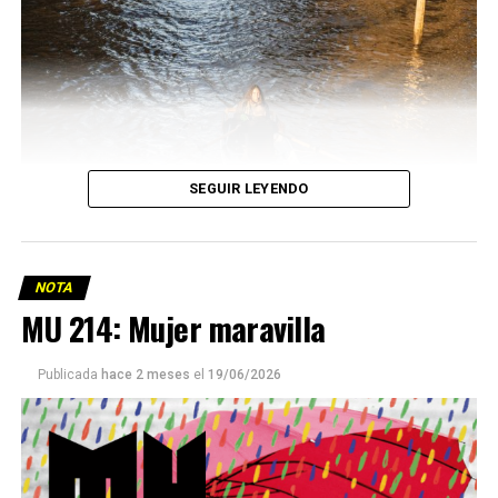
SEGUIR LEYENDO
NOTA
MU 214: Mujer maravilla
Publicada
hace 2 meses
el
19/06/2026
Este número 215 de MU ☝️viene con doble tapa, que
podría ser una frase:
Sin chamuyo, a remarla.