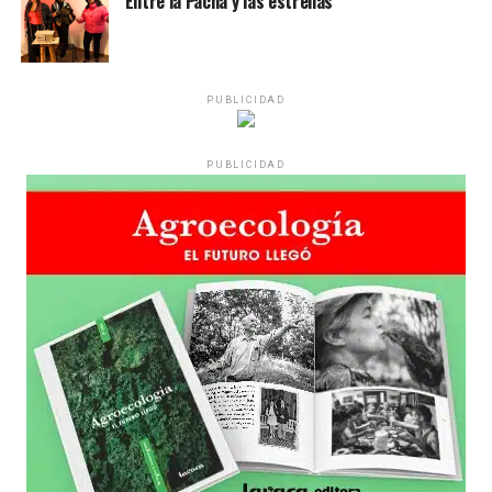
Entre la Pacha y las estrellas
Desde una mesa que intenta protegerse del agua se
reparten lienzos con los ojos serigrafiados de Agostina.
Los ojos y su flequillo de nena.
PUBLICIDAD
Varones
PUBLICIDAD
Hay varios hombres presentes: padres con sus hijas,
grupos de amigos, novios. «Con los pares que no tienen
sensibilidad al tema, la conversación se vuelve muy
estratégica, hay que evitar el choque frontal. Mi método
es a través del interrogante, que puedan encarnar la
pregunta», comparte Gonzalo, de 41 años.