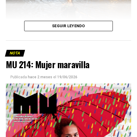
SEGUIR LEYENDO
NOTA
MU 214: Mujer maravilla
Publicada
hace 2 meses
el
19/06/2026
Este número 215 de MU ☝️viene con doble tapa, que
podría ser una frase:
Sin chamuyo, a remarla.