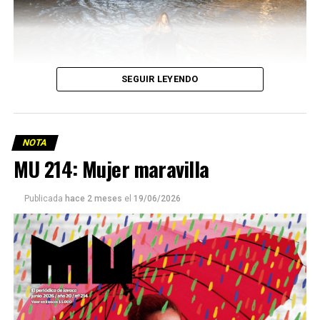
SEGUIR LEYENDO
NOTA
MU 214: Mujer maravilla
Publicada
hace 2 meses
el
19/06/2026
Este número 215 de MU ☝️viene con doble tapa, que
podría ser una frase:
Sin chamuyo, a remarla.