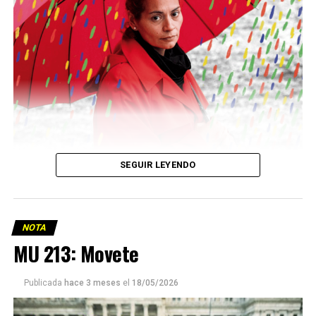
Descargar la Mu en PDF
SEGUIR LEYENDO
NOTA
MU 213: Movete
Viaje a la vida en el Delta: Y la nave
Publicada
hace 3 meses
el
18/05/2026
va