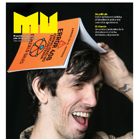
Son personas que se organizan y se movilizan para
defender derechos de toda la
sociedad. Son quienes sufren palos, gases y
humillaciones por estar de pie. Quienes
crean respuestas donde hay impotencia y nuevas
palabras para definir el futuro.
Nuestro homenaje: reunirlas y escucharlas.
Descargar la Mu en PDF