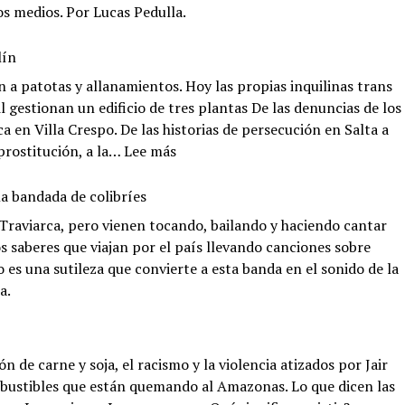
os medios. Por Lucas Pedulla.
lín
on a patotas y allanamientos. Hoy las propias inquilinas trans
l gestionan un edificio de tres plantas De las denuncias de los
 en Villa Crespo. De las historias de persecución en Salta a
:
prostitución, a la…
Lee más
Ocupar,
resistir,
la bandada de colibríes
ser:
 Traviarca, pero vienen tocando, bailando y haciendo cantar
Hotel
 saberes que viajan por el país llevando canciones sobre
Gondolín
o es una sutileza que convierte a esta banda en el sonido de la
a.
n de carne y soja, el racismo y la violencia atizados por Jair
bustibles que están quemando al Amazonas. Lo que dicen las