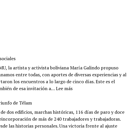
sociales
U, la artista y activista boliviana María Galindo propuso
anamos entre todas, con aportes de diversas experiencias y al
taron los encuentros a lo largo de cinco días. Este es el
:
ambién de esa invitación a…
Lee más
Diccionario
feminista
riunfo de Télam
de
de dos edificios, marchas históricas, 116 días de paro y doce
sentidos
eincorporación de más de 240 trabajadores y trabajadoras.
sociales
de las historias personales. Una victoria frente al ajuste