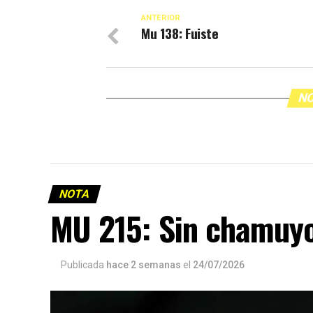
ANTERIOR
Mu 138: Fuiste
NO
NOTA
MU 215: Sin chamuy
Publicada
hace 2 semanas
el
24/07/2026