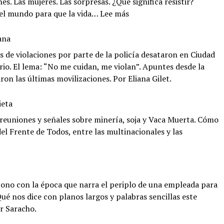
. Las mujeres. Las sorpresas. ¿Qué significa resistir?
:
del mundo para que la vida…
Lee más
MU
en
ana
Brasil:
os de violaciones por parte de la policía desataron en Ciudad
Arde
io. El lema: “No me cuidan, me violan”. Apuntes desde la
Amazonas
on las últimas movilizaciones. Por Eliana Gilet.
ieta
 reuniones y señales sobre minería, soja y Vaca Muerta. Cómo
del Frente de Todos, entre las multinacionales y las
tono con la época que narra el periplo de una empleada para
ué nos dice con planos largos y palabras sencillas este
or Saracho.