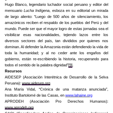
Hugo Blanco
, legendario luchador social peruano y editor del
mensuario
Lucha Indígena
, esboza en su editorial un mirada
de largo aliento: “Luego de 500 años de silenciamiento, los
amazónicos reciben el respaldo de los pueblos del Perú y del
mundo. Puede ser que el mayor logro de estas jornadas sea el
visibilizar esas nacionalidades, tejiendo lazos entre los
diversos sectores del país, tan divididos por quienes nos
dominan. Al defender la Amazonia están defendiendo la vida de
toda la humanidad; y al no ceder ante los engaños del
gobierno, están re-escribiendo la historia, recuperando para
todos el sentido de la palabra dignidad”
[9]
.
Recursos
AIDESEP (Asociación Interétnica de Desarrollo de la Selva
Peruana):
www.aidesep.org
Ana María Vidal, “Crónica de una matanza anunciada”,
Instituto Bartolomé de las Casas, en
www.lahaine.org
APRODEH (Asociación Pro Derechos Humanos):
www.aprodeh.org