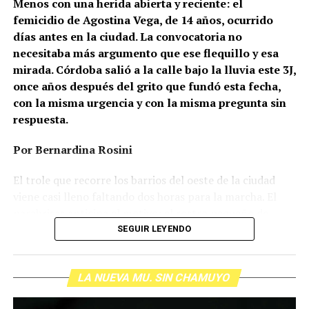
Menos con una herida abierta y reciente: el
femicidio de Agostina Vega, de 14 años, ocurrido
días antes en la ciudad. La convocatoria no
necesitaba más argumento que ese flequillo y esa
mirada. Córdoba salió a la calle bajo la lluvia este 3J,
once años después del grito que fundó esta fecha,
con la misma urgencia y con la misma pregunta sin
respuesta.
Por Bernardina Rosini
Ganar la vida
: La historia de (no)
El trole que recorre los barrios del oeste de la ciudad
ficción de Sabrina Ortiz
viene casi lleno faltando dos horas para la marcha. El
parabrisas anticipa el motivo: el rostro pequeño de
Agostina Vega, 14 años. Era fácil intuir que será una
SEGUIR LEYENDO
Su hijo Ciro tenía 120 veces más agrotóxicos que lo
marcha que desbordará una ciudad que expresa
“admisible”. Su hija Fiamma, 100 veces más; ella, 58.
Gonzalo Giles, pensador y
hartazgo. Nadie mira los barrios de Córdoba, nadie
Viven en Pergamino, llamada “la capital del veneno”,
comunicador «disca»: Error en el
LA NUEVA MU. SIN CHAMUYO
atiende a su gente. Los que ocupan los sillones más
donde se encontraron pesticidas hasta en el agua de red.
mullidos de las oficinas del poder local sobrevuelan las
Bajo amenazas de muerte Sabrina inició una denuncia