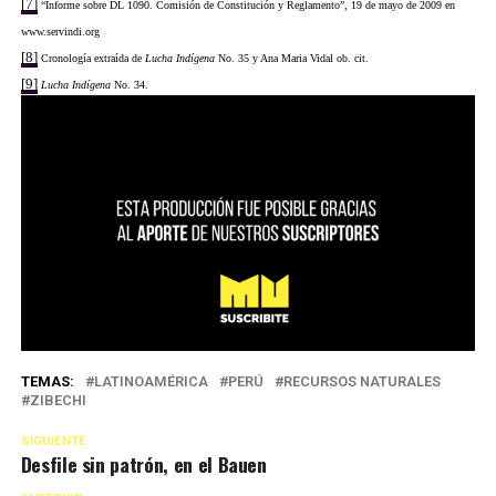
[7]
“Informe sobre DL 1090. Comisión de Constitución y Reglamento”, 19 de mayo de 2009 en
www.servindi.org
[8]
Cronología extraída de
Lucha Indígena
No. 35 y Ana Maria Vidal ob. cit.
[9]
Lucha Indígena
No. 34.
TEMAS:
LATINOAMÉRICA
PERÚ
RECURSOS NATURALES
ZIBECHI
SIGUIENTE
Desfile sin patrón, en el Bauen