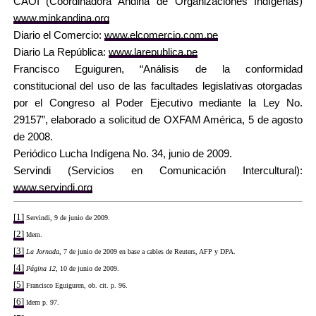
CAOI (Coordinadora Andina de Organizaciones Indígenas)
www.minkandina.org
Diario el Comercio:
www.elcomercio.com.pe
Diario La República:
www.larepublica.pe
Francisco Eguiguren, “Análisis de la conformidad
constitucional del uso de las facultades legislativas otorgadas
por el Congreso al Poder Ejecutivo mediante la Ley No.
29157”, elaborado a solicitud de OXFAM América, 5 de agosto
de 2008.
Periódico Lucha Indígena No. 34, junio de 2009.
Servindi (Servicios en Comunicación Intercultural):
www.servindi.org
[1]
Servindi, 9 de junio de 2009.
[2]
Idem.
[3]
La Jornada
, 7 de junio de 2009 en base a cables de Reuters, AFP y DPA.
[4]
Página 12
, 10 de junio de 2009.
[5]
Francisco Eguiguren, ob. cit. p. 96.
[6]
Idem p. 97.