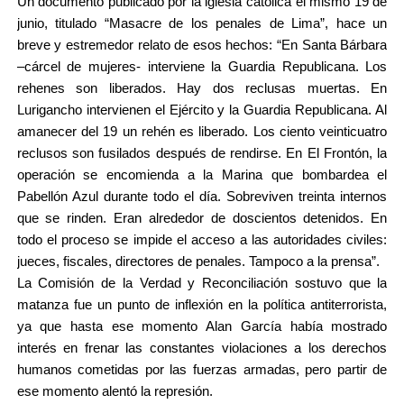
Un documento publicado por la iglesia católica el mismo 19 de
junio, titulado “Masacre de los penales de Lima”, hace un
breve y estremedor relato de esos hechos: “En Santa Bárbara
–cárcel de mujeres- interviene la Guardia Republicana. Los
rehenes son liberados. Hay dos reclusas muertas. En
Lurigancho intervienen el Ejército y la Guardia Republicana. Al
amanecer del 19 un rehén es liberado. Los ciento veinticuatro
reclusos son fusilados después de rendirse. En El Frontón, la
operación se encomienda a la Marina que bombardea el
Pabellón Azul durante todo el día. Sobreviven treinta internos
que se rinden. Eran alrededor de doscientos detenidos. En
todo el proceso se impide el acceso a las autoridades civiles:
jueces, fiscales, directores de penales. Tampoco a la prensa”.
La Comisión de la Verdad y Reconciliación sostuvo que la
matanza fue un punto de inflexión en la política antiterrorista,
ya que hasta ese momento Alan García había mostrado
interés en frenar las constantes violaciones a los derechos
humanos cometidas por las fuerzas armadas, pero partir de
ese momento alentó la represión.