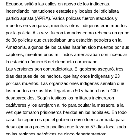
Ecuador, salió a las calles en apoyo de los indígenas,
incendiando instituciones estatales y locales del oficialista
partido aprista (APRA). Varios policías fueron atacados y
muertos en venganza, mientras otros indígenas eran muertos
por la policía. A la vez, fueron tomados como rehenes un grupo
de 38 policías que custodiaban una estación petrolera en la
Amazonia, algunos de los cuales habrían sido muertos por sus
captores, mientras unos mil inidos amenazaban con incendiar
la estación número 6 del oleoducto norperuano.
Las versiones son contradictorias. El gobierno aseguró, tres
días después de los hechos, que hay once indígenas y 23
policías muertos. Las organizaciones indígenas señalan que
los muertos en sus filas llegarían a 50 y habría hasta 400
desaparecidos. Según testigos los militares incineraron
cadáveres y los arrojaron al río para ocultar la masacre, a la
vez que tomaron prisioneros heridos en los hopitales. En todo
caso, lo seguro es que el gobierno envió fuerza armada para
desalojar una protesta pacífica que llevaba 57 días focalizada
en las regiones selváticas de cinco departamentos: