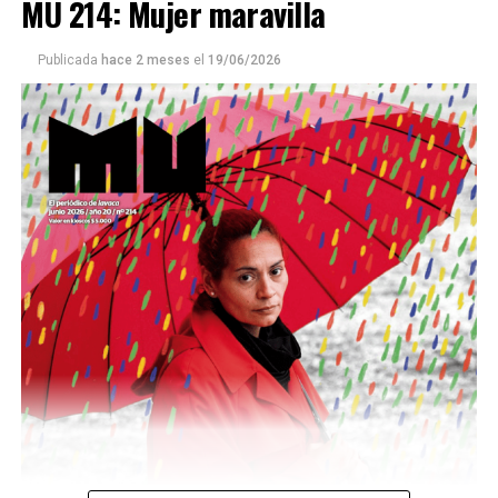
MU 214: Mujer maravilla
Publicada
hace 2 meses
el
19/06/2026
Este número 215 de MU ☝️viene con doble tapa, que
podría ser una frase:
Sin chamuyo, a remarla.
Descargar la Mu en PDF