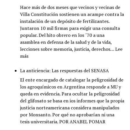
muer
Hace más de dos meses que vecinos y vecinas de
Dami
Villa Constitución sostienen un acampe contra la
Petto
instalación de un depósito de fertilizantes.
ingen
Juntaron 10 mil firmas para exigir una consulta
agró
popular. Del hito obrero en los ´70 a una
de
asamblea en defensa de la salud y de la vida,
Linc
lecciones sobre memoria, justicia, derechos…
Lee
:
más
Pura
química:
La anticiencia: Las respuestas del SENASA
Villa
El ente encargado de catalogar la peligrosidad de
Constitución
los agroquímicos en Argentina responde a MU y
vs.
queda en evidencia. Para ocultar la peligrosidad
los
del glifosato se basa en ios informes que la propia
venenos
justicia norteamericana considera manipulados
de
por Monsanto. Por qué no aprobarían ni una
Nitron
tesis universitaria. POR ANABEL POMAR