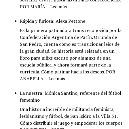
:
POR MARÍA…
Lee más
Dirigir
la
Rápida y furiosa: Alexa Pettone
época:
Es la primera patinadora trans reconocida por la
5
Confederación Argentina de Patín. Oriunda de
directorxs
San Pedro, cuenta cómo es transicionar lejos de
de
la gran ciudad. Su historia está relatada en un
teatro
libro para niñxs escrito por alumnxs de una
piensan
escuela pública, y ahora formará parte de la
juntxs
currícula. Cómo patinar hacia los deseos. POR
:
ANABELLA…
Lee más
Rápida
y
La nuestra: Mónica Santino, referente del fútbol
furiosa:
femenino
Alexa
Una historia increíble de militancia feminista,
Pettone
lesbianismo y fútbol, de San Isidro a la Villa 31.
Cómo distribuir el juego y empoderar los cuerpos.