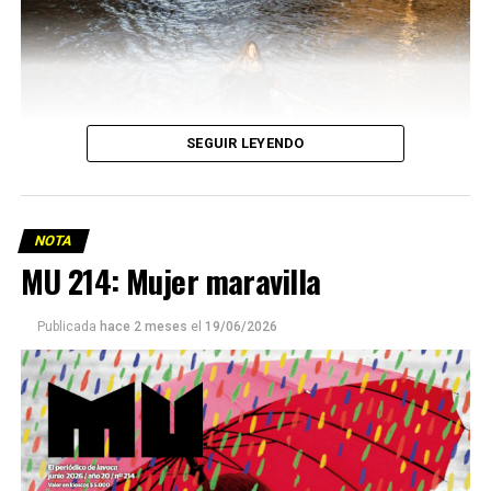
SEGUIR LEYENDO
NOTA
MU 214: Mujer maravilla
Publicada
hace 2 meses
el
19/06/2026
Este número 215 de MU ☝️viene con doble tapa, que
podría ser una frase:
Sin chamuyo, a remarla.