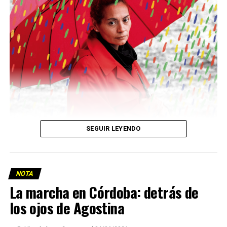
Descargar la Mu en PDF
SEGUIR LEYENDO
NOTA
La marcha en Córdoba: detrás de
los ojos de Agostina
Viaje a la vida en el Delta: Y la nave