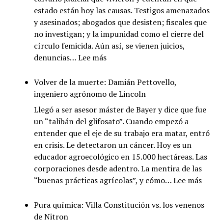
estado están hoy las causas. Testigos amenazados
y asesinados; abogados que desisten; fiscales que
no investigan; y la impunidad como el cierre del
círculo femicida. Aún así, se vienen juicios,
:
denuncias…
Lee más
3J:
femicidios
Volver de la muerte: Damián Pettovello,
sin
ingeniero agrónomo de Lincoln
justicia
Llegó a ser asesor máster de Bayer y dice que fue
un “talibán del glifosato”. Cuando empezó a
entender que el eje de su trabajo era matar, entró
en crisis. Le detectaron un cáncer. Hoy es un
educador agroecológico en 15.000 hectáreas. Las
corporaciones desde adentro. La mentira de las
:
“buenas prácticas agrícolas”, y cómo…
Lee más
Volv
de
Pura química: Villa Constitución vs. los venenos
la
de Nitron