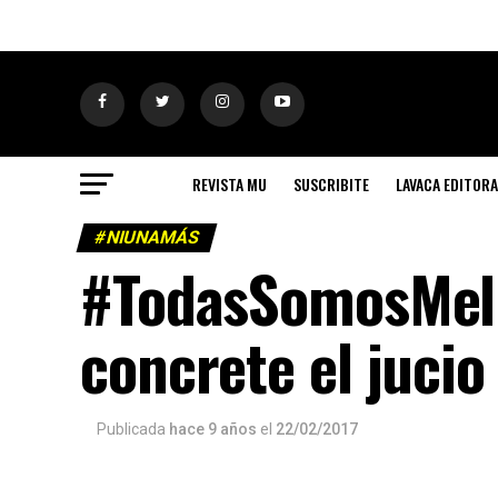
REVISTA MU
SUSCRIBITE
LAVACA EDITORA
#NIUNAMÁS
#TodasSomosMelin
concrete el jucio
Publicada
hace 9 años
el
22/02/2017