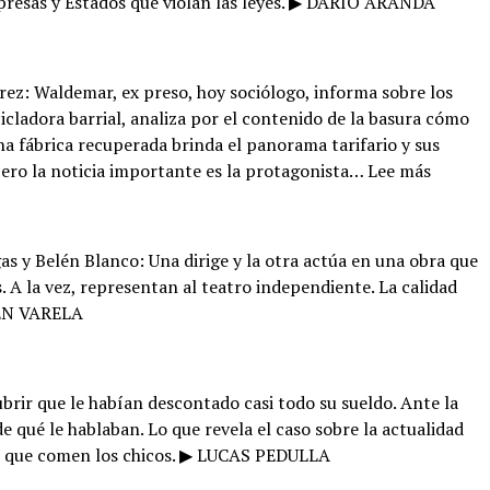
presas y Estados que violan las leyes. ▶ DARÍO ARANDA
rez: Waldemar, ex preso, hoy sociólogo, informa sobre los
ecicladora barrial, analiza por el contenido de la basura cómo
na fábrica recuperada brinda el panorama tarifario y sus
:
Pero la noticia importante es la protagonista…
Lee más
Recicla
la
vida
as y Belén Blanco: Una dirige y la otra actúa en una obra que
 A la vez, representan al teatro independiente. La calidad
EN VARELA
brir que le habían descontado casi todo su sueldo. Ante la
e qué le hablaban. Lo que revela el caso sobre la actualidad
 lo que comen los chicos. ▶ LUCAS PEDULLA