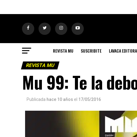
REVISTA MU
SUSCRIBITE
LAVACA EDITORA
REVISTA MU
Mu 99: Te la deb
Publicada
hace 10 años
el
17/05/2016