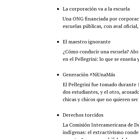
La
versión
La corporación va a la escuela
criolla
Una ONG financiada por corporacio
de
escuelas públicas, con aval oficial
Panamá
Papers
El maestro ignorante
¿Cómo conducir una escuela? Abr
en el Pellegrini: lo que se enseñ
Generación #NiUnaMás
El Pellegrini fue tomado durante 
dos estudiantes, y el otro, acosad
chicas y chicos que no quieren 
Derechos torcidos
La Comisión Interamericana de D
indígenas: el extractivismo conden