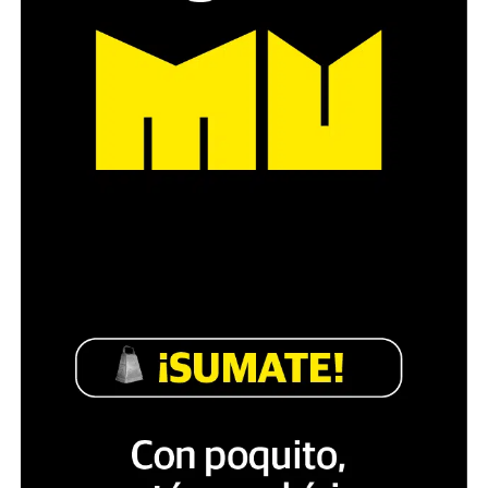
Década perdida: Marta Montero,
mamá de Lucía Pérez
“Estamos como el día 1”. La frase de la madre de la joven
asesinada en 2016 remite a aquel año: cuando
denunciaron que dos narcofemicidas habían abusado y
asesinado a su hija, hasta hoy, dos juicios después, pues la
impunidad sigue consagrada. De motivar el Primer Paro