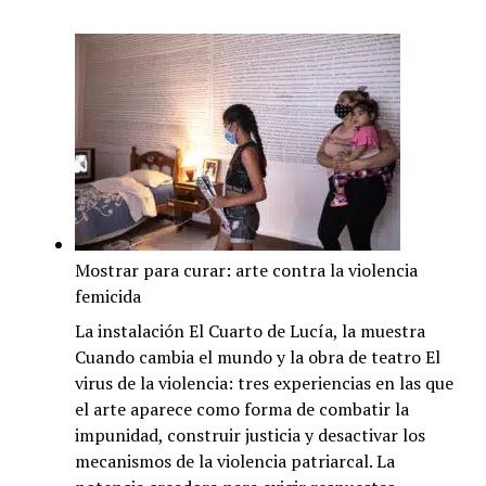
Lo
que
dice
el
silencio:
La
desaparición
de
Tehuel
de
Mostrar para curar: arte contra la violencia
la
femicida
Torre
contada
La instalación El Cuarto de Lucía, la muestra
por
Cuando cambia el mundo y la obra de teatro El
Selva
virus de la violencia: tres experiencias en las que
Almada
el arte aparece como forma de combatir la
impunidad, construir justicia y desactivar los
mecanismos de la violencia patriarcal. La