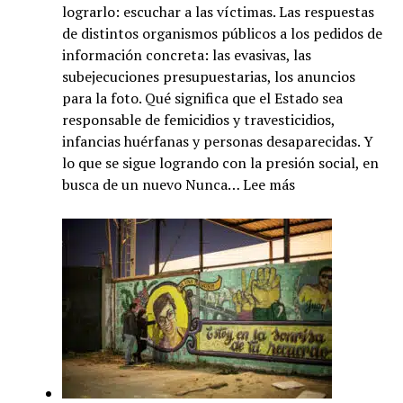
lograrlo: escuchar a las víctimas. Las respuestas
de distintos organismos públicos a los pedidos de
información concreta: las evasivas, las
subejecuciones presupuestarias, los anuncios
para la foto. Qué significa que el Estado sea
responsable de femicidios y travesticidios,
infancias huérfanas y personas desaparecidas. Y
lo que se sigue logrando con la presión social, en
:
busca de un nuevo Nunca…
Lee más
Efecto
Tehuel.
Radiografía
de
la
violencia
patriarcal