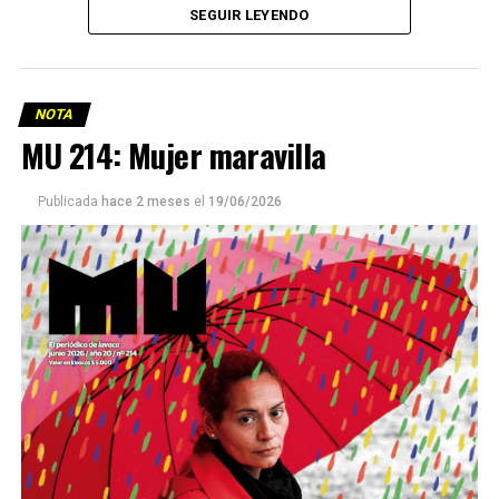
SEGUIR LEYENDO
NOTA
MU 214: Mujer maravilla
Publicada
hace 2 meses
el
19/06/2026
Este número 215 de MU ☝️viene con doble tapa, que
podría ser una frase:
Sin chamuyo, a remarla.
Descargar la Mu en PDF