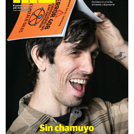
Son personas que se organizan y se movilizan para
defender derechos de toda la
sociedad. Son quienes sufren palos, gases y
humillaciones por estar de pie. Quienes
crean respuestas donde hay impotencia y nuevas
palabras para definir el futuro.
Nuestro homenaje: reunirlas y escucharlas.
Descargar la Mu en PDF
Ganar la vida
: La historia de (no)
ficción de Sabrina Ortiz