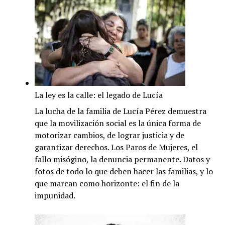
muestra.
Lo
que
revela
la
causa
por
el
La ley es la calle: el legado de Lucía
femicidio
de
La lucha de la familia de Lucía Pérez demuestra
Carla
que la movilización social es la única forma de
Soggiu
motorizar cambios, de lograr justicia y de
garantizar derechos. Los Paros de Mujeres, el
fallo misógino, la denuncia permanente. Datos y
fotos de todo lo que deben hacer las familias, y lo
que marcan como horizonte: el fin de la
impunidad.