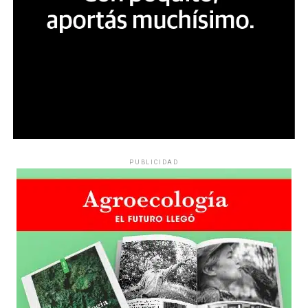
personas de la comunidad LGTBIQ+: 60% más que el
año anterior. El combustible: la violencia y
discriminación desde el gobierno, empezando por el
Presidente, y el desmantelamiento de políticas públicas.
La precarización de la vida privada y lo que ocurre
cuando el Estado se retira.
Por Evangelina Bucari
PUBLICIDAD