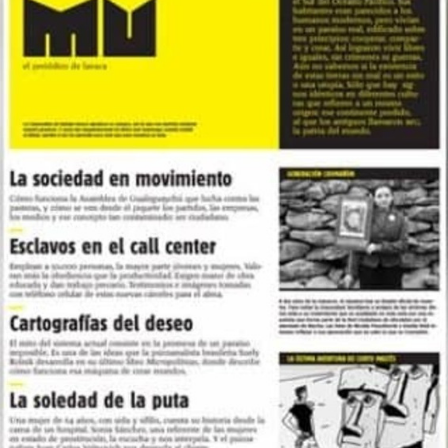
El modelo Redondo: El Indio Solari y
la autogestión
¿Qué explica que una banda que rechazó las reglas de la
industria se haya convertido uno de los fenómenos
culturales más masivos de la Argentina? Desde la
producción de sus discos hasta la organización de sus
recitales, desde el vínculo con su público hasta la
construcción de una comunidad capaz de sobrevivir a su
propio fundador, la historia del Indio Solari y sus grupos
también es la historia de una forma de crear, pensar,
sentir y organizarse, con la autogestión como
herramienta y filosofía de vida.